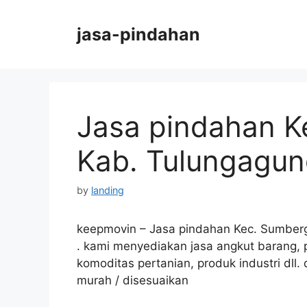
Skip
to
jasa-pindahan
content
Jasa pindahan 
Kab. Tulungagu
by
landing
keepmovin – Jasa pindahan Kec. Sumber
.
kami
menyediakan jasa angkut barang, 
komoditas pertanian, produk industri dll. 
murah / disesuaikan