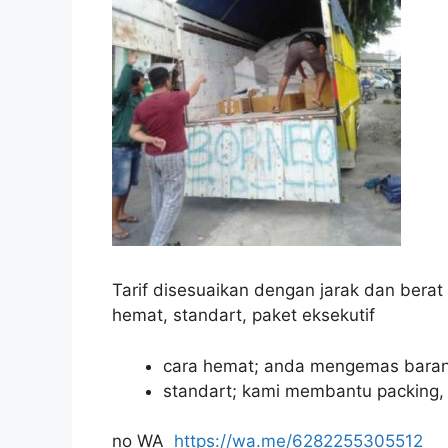
Tarif disesuaikan dengan jarak dan bera
hemat, standart, paket eksekutif
cara hemat; anda mengemas baran
standart;
kami membantu packing
no WA
https://wa.me/6282255305512