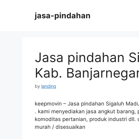
Skip
to
jasa-pindahan
content
Jasa pindahan S
Kab. Banjarnega
by
landing
keepmovin – Jasa pindahan Sigaluh Mad
.
kami
menyediakan jasa angkut barang, 
komoditas pertanian, produk industri dll. 
murah / disesuaikan