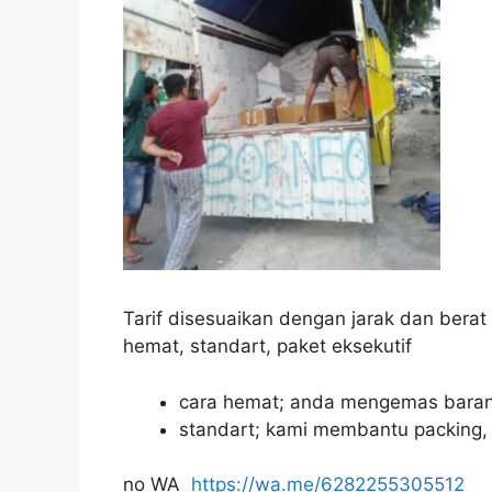
Tarif disesuaikan dengan jarak dan bera
hemat, standart, paket eksekutif
cara hemat; anda mengemas baran
standart;
kami membantu packing
no WA
https://wa.me/6282255305512