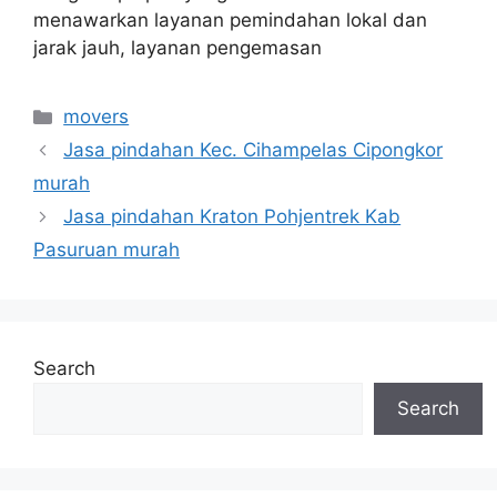
menawarkan layanan pemindahan lokal dan
jarak jauh, layanan pengemasan
Categories
movers
Jasa pindahan Kec. Cihampelas Cipongkor
murah
Jasa pindahan Kraton Pohjentrek Kab
Pasuruan murah
Search
Search